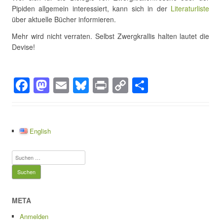
Pipiden allgemein interessiert, kann sich in der
Literaturliste
über aktuelle Bücher informieren.
Mehr wird nicht verraten. Selbst Zwergkrallis halten lautet die
Devise!
F
M
E
Bl
Pr
C
T
a
a
m
u
in
o
eil
c
st
ail
e
t
p
e
e
o
sk
y
n
English
b
d
y
Li
Suchen
o
o
n
nach:
o
n
k
k
META
Anmelden