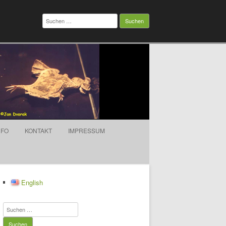
Suchen
nach:
NFO
KONTAKT
IMPRESSUM
English
Suchen
nach: