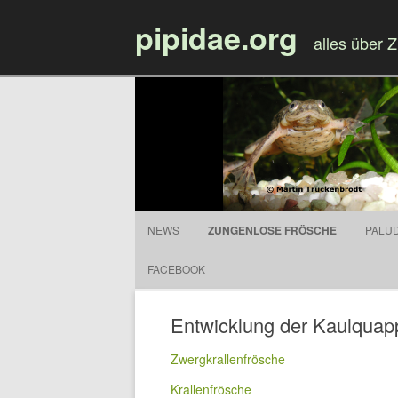
pipidae.org
alles über 
NEWS
ZUNGENLOSE FRÖSCHE
PALU
FACEBOOK
Entwicklung der Kaulquap
Zwergkrallenfrösche
Krallenfrösche