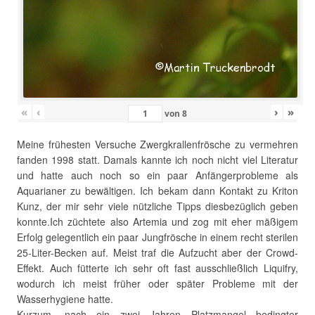
«
‹
›
»
von
8
Meine frühesten Versuche Zwergkrallenfrösche zu vermehren
fanden 1998 statt. Damals kannte ich noch nicht viel Literatur
und hatte auch noch so ein paar Anfängerprobleme als
Aquarianer zu bewältigen. Ich bekam dann Kontakt zu Kriton
Kunz, der mir sehr viele nützliche Tipps diesbezüglich geben
konnte.Ich züchtete also Artemia und zog mit eher mäßigem
Erfolg gelegentlich ein paar Jungfrösche in einem recht sterilen
25-Liter-Becken auf. Meist traf die Aufzucht aber der Crowd-
Effekt. Auch fütterte ich sehr oft fast ausschließlich Liquifry,
wodurch ich meist früher oder später Probleme mit der
Wasserhygiene hatte.
Kurzum, nach ein zwei Jahren Platzmangel bedingter