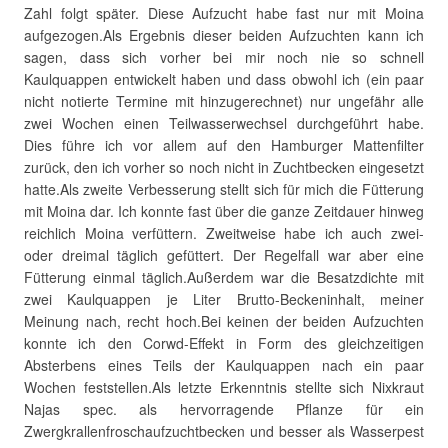
Zahl folgt später. Diese Aufzucht habe fast nur mit Moina
aufgezogen.Als Ergebnis dieser beiden Aufzuchten kann ich
sagen, dass sich vorher bei mir noch nie so schnell
Kaulquappen entwickelt haben und dass obwohl ich (ein paar
nicht notierte Termine mit hinzugerechnet) nur ungefähr alle
zwei Wochen einen Teilwasserwechsel durchgeführt habe.
Dies führe ich vor allem auf den Hamburger Mattenfilter
zurück, den ich vorher so noch nicht in Zuchtbecken eingesetzt
hatte.Als zweite Verbesserung stellt sich für mich die Fütterung
mit Moina dar. Ich konnte fast über die ganze Zeitdauer hinweg
reichlich Moina verfüttern. Zweitweise habe ich auch zwei-
oder dreimal täglich gefüttert. Der Regelfall war aber eine
Fütterung einmal täglich.Außerdem war die Besatzdichte mit
zwei Kaulquappen je Liter Brutto-Beckeninhalt, meiner
Meinung nach, recht hoch.Bei keinen der beiden Aufzuchten
konnte ich den Corwd-Effekt in Form des gleichzeitigen
Absterbens eines Teils der Kaulquappen nach ein paar
Wochen feststellen.Als letzte Erkenntnis stellte sich Nixkraut
Najas spec. als hervorragende Pflanze für ein
Zwergkrallenfroschaufzuchtbecken und besser als Wasserpest