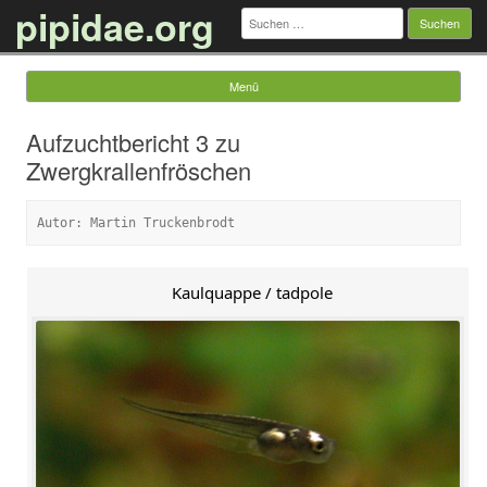
pipidae.org
Suchen
nach:
Menü
Springe zum Inhalt
Aufzuchtbericht 3 zu
Zwergkrallenfröschen
Autor: Martin Truckenbrodt
Kaulquappe / tadpole