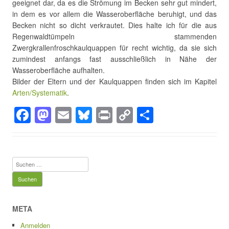
geeignet dar, da es die Strömung im Becken sehr gut mindert,
in dem es vor allem die Wasseroberfläche beruhigt, und das
Becken nicht so dicht verkrautet. Dies halte ich für die aus
Regenwaldtümpeln stammenden
Zwergkrallenfroschkaulquappen für recht wichtig, da sie sich
zumindest anfangs fast ausschließlich in Nähe der
Wasseroberfläche aufhalten.
Bilder der Eltern und der Kaulquappen finden sich im Kapitel
Arten/Systematik
.
F
M
E
Bl
Pr
C
T
a
a
m
u
in
o
eil
c
st
ail
e
t
p
e
e
o
sk
y
n
Suchen
b
d
y
Li
nach:
o
o
n
o
n
k
META
Anmelden