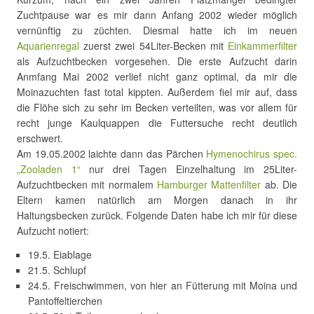
Zuchtpause war es mir dann Anfang 2002 wieder möglich
vernünftig zu züchten. Diesmal hatte ich im neuen
Aquarienregal
zuerst zwei 54Liter-Becken mit
Einkammerfilter
als Aufzuchtbecken vorgesehen. Die erste Aufzucht darin
Anmfang Mai 2002 verlief nicht ganz optimal, da mir die
Moinazuchten fast total kippten. Außerdem fiel mir auf, dass
die Flöhe sich zu sehr im Becken verteilten, was vor allem für
recht junge Kaulquappen die Futtersuche recht deutlich
erschwert.
Am 19.05.2002 laichte dann das Pärchen
Hymenochirus spec.
„Zooladen 1“
nur drei Tagen Einzelhaltung im 25Liter-
Aufzuchtbecken mit normalem
Hamburger Mattenfilter
ab. Die
Eltern kamen natürlich am Morgen danach in ihr
Haltungsbecken zurück. Folgende Daten habe ich mir für diese
Aufzucht notiert:
19.5. Eiablage
21.5. Schlupf
24.5. Freischwimmen, von hier an Fütterung mit Moina und
Pantoffeltierchen