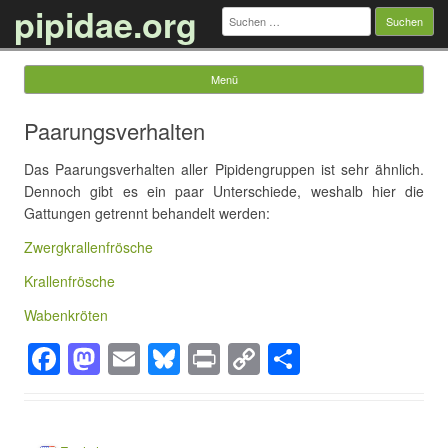
pipidae.org
Suchen
nach:
Menü
Springe zum Inhalt
Paarungsverhalten
Das Paarungsverhalten aller Pipidengruppen ist sehr ähnlich.
Dennoch gibt es ein paar Unterschiede, weshalb hier die
Gattungen getrennt behandelt werden:
Zwergkrallenfrösche
Krallenfrösche
Wabenkröten
F
M
E
Bl
Pr
C
T
a
a
m
u
in
o
eil
c
st
ail
e
t
p
e