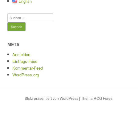
e
o
sk
y
n
English
b
d
y
Li
Suchen
o
o
n
nach:
o
n
k
k
META
Anmelden
Eintrags-Feed
Kommentar-Feed
WordPress.org
Stolz präsentiert von WordPress
|
Thema RCG Forest