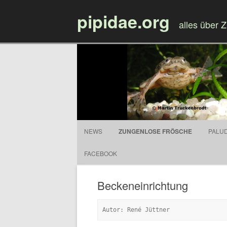
pipidae.org
alles über 
NEWS
ZUNGENLOSE FRÖSCHE
PALU
FACEBOOK
Beckeneinrichtung
Autor: René Jüttner