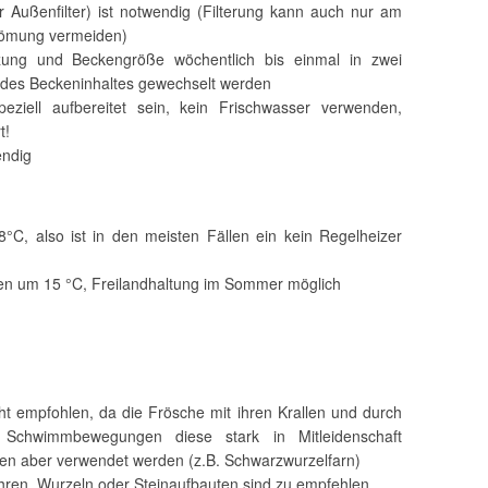
r Außenfilter) ist notwendig (Filterung kann auch nur am
trömung vermeiden)
ung und Beckengröße wöchentlich bis einmal in zwei
% des Beckeninhaltes gewechselt werden
ziell aufbereitet sein, kein Frischwasser verwenden,
t!
endig
C, also ist in den meisten Fällen ein kein Regelheizer
en um 15 °C, Freilandhaltung im Sommer möglich
cht empfohlen, da die Frösche mit ihren Krallen und durch
n Schwimmbewegungen diese stark in Mitleidenschaft
nen aber verwendet werden (z.B. Schwarzwurzelfarn)
hren, Wurzeln oder Steinaufbauten sind zu empfehlen