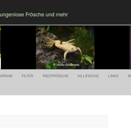
Zungenlose Frösche und mehr
Springe zum Inhalt
DARIUM
FILTER
RIEDFRÖSCHE
KILLIFISCHE
LINKS
I