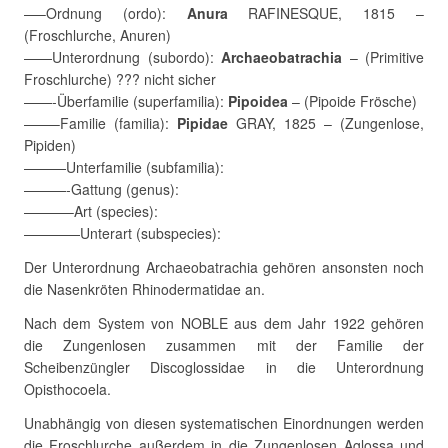
—–Ordnung (ordo):
Anura
RAFINESQUE, 1815 –
(Froschlurche, Anuren)
——Unterordnung (subordo):
Archaeobatrachia
– (Primitive
Froschlurche) ??? nicht sicher
——-Überfamilie (superfamilia):
Pipoidea
– (Pipoide Frösche)
——–Familie (familia):
Pipidae
GRAY, 1825 – (Zungenlose,
Pipiden)
———Unterfamilie (subfamilia):
———-Gattung (genus):
———–Art (species):
————Unterart (subspecies):
Der Unterordnung Archaeobatrachia gehören ansonsten noch
die Nasenkröten Rhinodermatidae an.
Nach dem System von NOBLE aus dem Jahr 1922 gehören
die Zungenlosen zusammen mit der Familie der
Scheibenzüngler Discoglossidae in die Unterordnung
Opisthocoela.
Unabhängig von diesen systematischen Einordnungen werden
die Froschlurche außerdem in die Zungenlosen Aglossa und