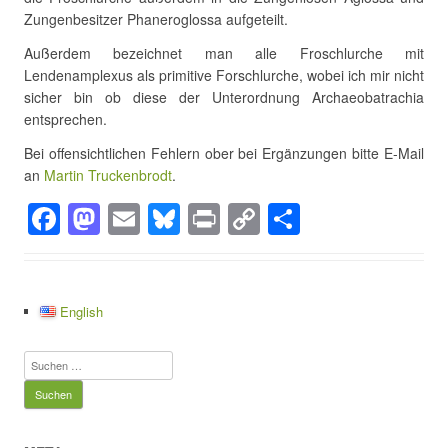
Zungenbesitzer Phaneroglossa aufgeteilt.
Außerdem bezeichnet man alle Froschlurche mit
Lendenamplexus als primitive Forschlurche, wobei ich mir nicht
sicher bin ob diese der Unterordnung Archaeobatrachia
entsprechen.
Bei offensichtlichen Fehlern ober bei Ergänzungen bitte E-Mail
an
Martin Truckenbrodt
.
F
M
E
Bl
Pr
C
T
a
a
m
u
in
o
eil
c
st
ail
e
t
p
e
e
o
sk
y
n
English
b
d
y
Li
Suchen
o
o
n
nach:
o
n
k
k