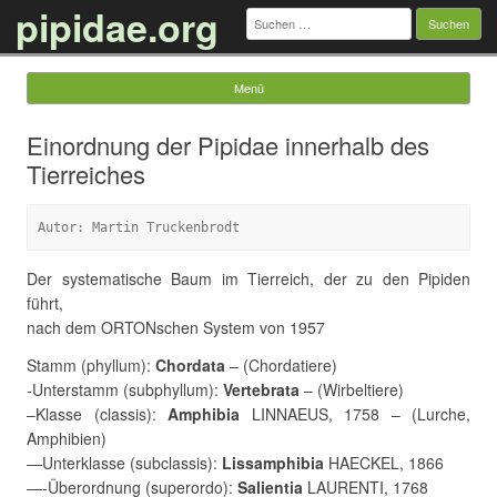
pipidae.org
Suchen
nach:
Menü
Springe zum Inhalt
Einordnung der Pipidae innerhalb des
Tierreiches
Autor: Martin Truckenbrodt
Der systematische Baum im Tierreich, der zu den Pipiden
führt,
nach dem ORTONschen System von 1957
Stamm (phyllum):
Chordata
– (Chordatiere)
-Unterstamm (subphyllum):
Vertebrata
– (Wirbeltiere)
–Klasse (classis):
Amphibia
LINNAEUS, 1758 – (Lurche,
Amphibien)
—Unterklasse (subclassis):
Lissamphibia
HAECKEL, 1866
—-Überordnung (superordo):
Salientia
LAURENTI, 1768