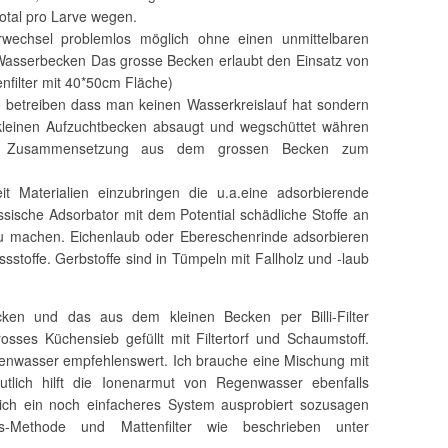
otal pro Larve wegen.
wechsel problemlos möglich ohne einen unmittelbaren
 Wasserbecken Das grosse Becken erlaubt den Einsatz von
tenfilter mit 40*50cm Fläche)
 betreiben dass man keinen Wasserkreislauf hat sondern
einen Aufzuchtbecken absaugt und wegschüttet währen
nd Zusammensetzung aus dem grossen Becken zum
eit Materialien einzubringen die u.a.eine adsorbierende
ssische Adsorbator mit dem Potential schädliche Stoffe an
zu machen. Eichenlaub oder Ebereschenrinde adsorbieren
ssstoffe. Gerbstoffe sind in Tümpeln mit Fallholz und -laub
ken und das aus dem kleinen Becken per Billi-Filter
sses Küchensieb gefüllt mit Filtertorf und Schaumstoff.
genwasser empfehlenswert. Ich brauche eine Mischung mit
tlich hilft die Ionenarmut von Regenwasser ebenfalls
ich ein noch einfacheres System ausprobiert sozusagen
s-Methode und Mattenfilter wie beschrieben unter