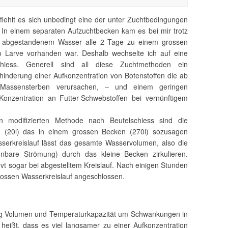
iehlt es sich unbedingt eine der unter Zuchtbedingungen
n einem separaten Aufzuchtbecken kam es bei mir trotz
 abgestandenem Wasser alle 2 Tage zu einem grossen
 Larve vorhanden war. Deshalb wechselte ich auf eine
chiess. Generell sind all diese Zuchtmethoden ein
inderung einer Aufkonzentration von Botenstoffen die ab
 Massensterben verursachen, – und einem geringen
nzentration an Futter-Schwebstoffen bei vernünftigem
 modifizierten Methode nach Beutelschiess sind die
 (20l) das in einem grossen Becken (270l) sozusagen
asserkreislauf lässt das gesamte Wasservolumen, also die
nbare Strömung) durch das kleine Becken zirkulieren.
evt sogar bei abgestelltem Kreislauf. Nach einigen Stunden
rossen Wasserkreislauf angeschlossen.
 Volumen und Temperaturkapazität um Schwankungen in
eißt, dass es viel langsamer zu einer Aufkonzentration