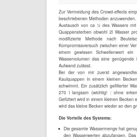
Zur Vermeidung des Crowd-effects empf
beschriebenen Methoden anzuwenden. I
Austausch von ca ½ des Wassers mit
Quappensterben obwohl 2l Wasser pro
modifizierte Methode nach Beutels
Kompromissversuch zwischen einer Verh
einem gewissen Schwellenwert ein
Wasservolumen das eine genügende Ko
Aufwand zulässt.
Bei der von mir zuerst angewandten
Kaulquappen in einem kleinen Becken
schwimmt. Ein zusätzlich gefilterter W
270 l langsam (wichtig! : ohne erken
Gefüttert wird in einem kleinen Becken 
wird das kleine Becken wieder an den g
Die Vorteile des Systems:
Die gesamte Wassermenge hat genug
den Wasserwerten abzufangen. Das h