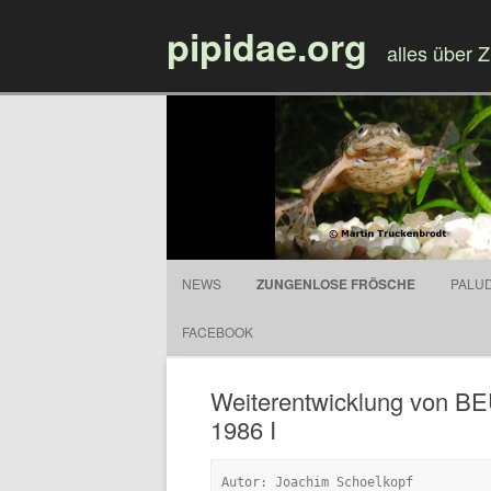
pipidae.org
alles über 
NEWS
ZUNGENLOSE FRÖSCHE
PALU
FACEBOOK
Weiterentwicklung von
1986 I
Autor: Joachim Schoelkopf