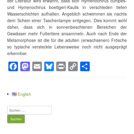
der Literatur wird erwähnt, dass sich Hymenochirus curtipes-
und Hymenochirus boettgeri-Kaulis in verschieden tiefen
Wasserschichten aufhalten. Angeblich schwimmen sie nachts
dem Schein einer Taschenlampe entgegen. Dies kommt wohl
daher, dass sich in sonnenbeschienen Bereichen der
Gewässer mehr Futtertiere ansammeln. Auch nach Ende der
Metamorphose ist die für die adulten (erwachsenen) Frösche
so typische versteckte Lebensweise noch nicht ausgeprägt
erkennbar.
F
M
E
Bl
Pr
C
T
a
a
m
u
in
o
eil
c
st
ail
e
t
p
e
e
o
sk
y
n
English
b
d
y
Li
Suchen
o
o
n
nach:
o
n
k
k