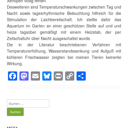
Xenopen völlig fehlen.
Desweiteren sind Temperaturschwankungen zwischen Tag und
Nacht sowie tagesrhythmische Beleuchtung hilfreich für die
Stimulation der Laichbereitschaft. Ich stellte dafür das
Aquarium im Garten an einer geschützen Stelle auf und und
heize tagsüber gemäßigt mit einem Heizstab, der per
Zeitschaltuhr über Nacht ausgeschaltet wurde.
Die in der Literatur beschriebenen Verfahren mit
Temperaturerhöhung, Wasserstandssenkung und Aufguß mit
kühleren Frischwasser zeigten bei meinen Tieren keinerlei
Wirkung.
F
M
E
Bl
Pr
C
T
a
a
m
u
in
o
eil
c
st
ail
e
t
p
e
e
o
sk
y
n
Suchen
b
d
y
Li
nach:
o
o
n