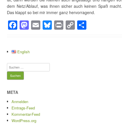
dem Netz/Ablauf, was ihnen sicher auch keinen Spaß macht.
Das klappt so bei mir immer ganz hervorragend.
F
M
E
Bl
Pr
C
T
a
a
m
u
in
o
eil
c
st
ail
e
t
p
e
e
o
sk
y
n
English
b
d
y
Li
Suchen
o
o
n
nach:
o
n
k
k
META
Anmelden
Eintrags-Feed
Kommentar-Feed
WordPress.org