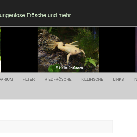
Zungenlose Frösche und mehr
Springe zum Inhalt
DARIUM
FILTER
RIEDFRÖSCHE
KILLIFISCHE
LINKS
I