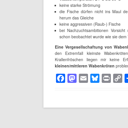
keine starke Strömung
die Fische dürfen nicht ins Maul de
herum das Gleiche
keine aggressiven (Raub-) Fische
bei Nachzuchtsambitionen Vorsicht
schon beobachtet wurde wie sie dem 
Eine Vergesellschaftung von Wabenk
den Extremfall kleinste Wabenkrö
Krallenfröschen liegen mir keine E
kleinen/mittleren Wabenkröten
proble
F
M
E
Bl
Pr
a
a
m
u
in
o
c
st
ail
e
t
p
e
o
sk
y
b
d
y
L
o
o
n