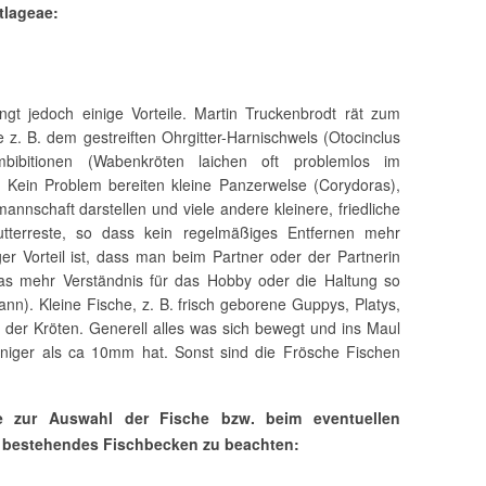
tlageae:
ngt jedoch einige Vorteile. Martin Truckenbrodt rät zum
 z. B. dem gestreiften Ohrgitter-Harnischwels (Otocinclus
ambibitionen (Wabenkröten laichen oft problemlos im
 Kein Problem bereiten kleine Panzerwelse (Corydoras),
nnschaft darstellen und viele andere kleinere, friedliche
utterreste, so dass kein regelmäßiges Entfernen mehr
ger Vorteil ist, dass man beim Partner oder der Partnerin
as mehr Verständnis für das Hobby oder die Haltung so
ann). Kleine Fische, z. B. frisch geborene Guppys, Platys,
der Kröten. Generell alles was sich bewegt und ins Maul
niger als ca 10mm hat. Sonst sind die Frösche Fischen
ge zur Auswahl der Fische bzw. beim eventuellen
 bestehendes Fischbecken zu beachten: