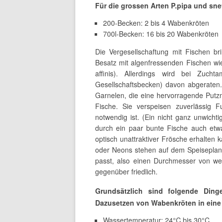
Für die grossen Arten P.pipa und sne
200-Becken: 2 bis 4 Wabenkröten
700l-Becken: 16 bis 20 Wabenkröten
Die Vergesellschaftung mit Fischen bri
Besatz mit algenfressenden Fischen wie
affinis). Allerdings wird bei Zucht
Gesellschaftsbecken) davon abgeraten.
Garnelen, die eine hervorragende Putzma
Fische. Sie verspeisen zuverlässig F
notwendig ist. (Ein nicht ganz unwichti
durch ein paar bunte Fische auch etw
optisch unattraktiver Frösche erhalten k
oder Neons stehen auf dem Speiseplan 
passt, also einen Durchmesser von we
gegenüber friedlich.
Grundsätzlich sind folgende Din
Dazusetzen von Wabenkröten in eine
Wassertemperatur: 24°C bis 30°C