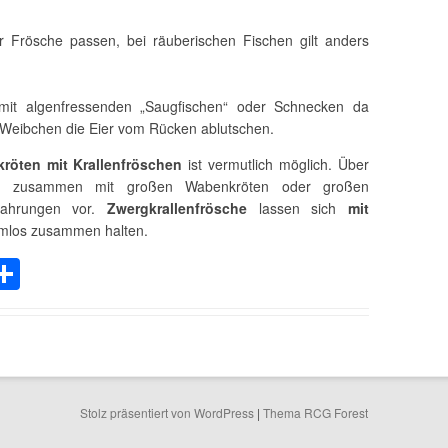
r Frösche passen, bei räuberischen Fischen gilt anders
 mit algenfressenden „Saugfischen“ oder Schnecken da
Weibchen die Eier vom Rücken ablutschen.
röten mit Krallenfröschen
ist vermutlich möglich. Über
ten zusammen mit großen Wabenkröten oder großen
rfahrungen vor.
Zwergkrallenfrösche
lassen sich
mit
mlos zusammen halten.
C
T
eil
e
n
i
Stolz präsentiert von WordPress
|
Thema RCG Forest