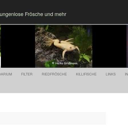
Zungenlose Frösche und mehr
Springe zum Inhalt
DARIUM
FILTER
RIEDFRÖSCHE
KILLIFISCHE
LINKS
I