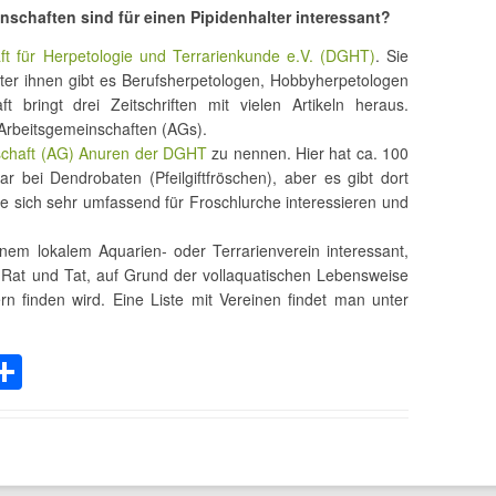
schaften sind für einen Pipidenhalter interessant?
ft für Herpetologie und Terrarienkunde e.V. (DGHT)
. Sie
nter ihnen gibt es Berufsherpetologen, Hobbyherpetologen
t bringt drei Zeitschriften mit vielen Artikeln heraus.
Arbeitsgemeinschaften (AGs).
schaft (AG) Anuren der DGHT
zu nennen. Hier hat ca. 100
ar bei Dendrobaten (Pfeilgiftfröschen), aber es gibt dort
ie sich sehr umfassend für Froschlurche interessieren und
einem lokalem Aquarien- oder Terrarienverein interessant,
Rat und Tat, auf Grund der vollaquatischen Lebensweise
rn finden wird. Eine Liste mit Vereinen findet man unter
C
T
eil
e
n