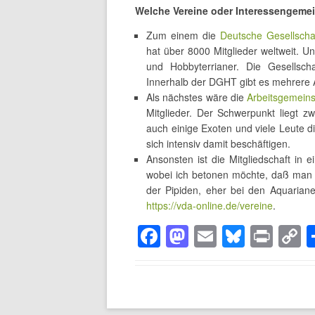
Welche Vereine oder Interessengemein
Zum einem die
Deutsche Gesellscha
hat über 8000 Mitglieder weltweit. U
und Hobbyterrianer. Die Gesellschaf
Innerhalb der DGHT gibt es mehrere 
Als nächstes wäre die
Arbeitsgemein
Mitglieder. Der Schwerpunkt liegt zw
auch einige Exoten und viele Leute d
sich intensiv damit beschäftigen.
Ansonsten ist die Mitgliedschaft in 
wobei ich betonen möchte, daß man 
der Pipiden, eher bei den Aquariane
https://vda-online.de/vereine
.
F
M
E
Bl
Pr
a
a
m
u
in
o
c
st
ail
e
t
p
e
o
sk
y