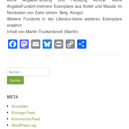
AngabeFundort:mehrere Exemplare aus Koteli und Mauda im
Nordosten von Zaire (ehem. Belg. Kongo)
Weitere Fundorte in der Literatur:keine weiteren Exemplare
erwähnt
Inhalt von Martin Truckenbrodt (Martin)
F
M
E
Bl
Pr
C
T
a
a
m
u
in
o
eil
c
st
ail
e
t
p
e
e
o
sk
y
n
Suchen
b
d
y
Li
nach:
o
o
n
o
n
k
META
k
Anmelden
Eintrags-Feed
Kommentar-Feed
WordPress.org