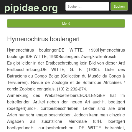
pipidae.org
Suchen
nach:
Menü
Springe zum Inhalt
Hymenochirus boulengeri
Hymenochirus boulengeriDE WITTE, 1930Hymenochirus
boulengeriDE WITTE, 1930Boulengers Zwergkrallenfrosch
Es gibt leider in der Erstbeschreibung kein Bild von dieser Art!
Erstbeschreibung:DE WITTE, G. F. (1930): Liste des
Batraciens du Congo Belge (Collection du Musée du Congo à
Tervueren). Revue de Zoologie et de Botanique Africaines /
cercle Zoologie congolais, (19) 2: 232-274.
Anmerkung des Websitebetreibers:BOULENGER hat im
betreffenden Artikel neben der neuen Art auchH. boettgeri
(boettgeri)undH. curtipesbeschrieben. Leider sind alle drei
Arten nur sehr knapp beschrieben. Jedoch kann man einzelne
Angaben als zusätzliche Merkmale fürH. boettgeri
boettgeriundH. curtipesbetrachten. DE WITTE betrachtet,