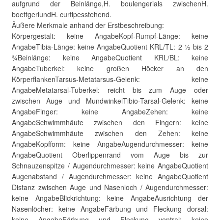
aufgrund der Beinlänge,H. boulengerials zwischenH.
boettgeriundH. curtipesstehend.
Äußere Merkmale anhand der Erstbeschreibung:
Körpergestalt: keine AngabeKopf-Rumpf-Länge: keine
AngabeTibia-Länge: keine AngabeQuotient KRL/TL: 2 ½ bis 2
¾Beinlänge: keine AngabeQuotient KRL/BL: keine
AngabeTuberkel: keine großen Höcker an den
KörperflankenTarsus-Metatarsus-Gelenk: keine
AngabeMetatarsal-Tuberkel: reicht bis zum Auge oder
zwischen Auge und MundwinkelTibio-Tarsal-Gelenk: keine
AngabeFinger: keine AngabeZehen: keine
AngabeSchwimmhäute zwischen den Fingern: keine
AngabeSchwimmhäute zwischen den Zehen: keine
AngabeKopfform: keine AngabeAugendurchmesser: keine
AngabeQuotient Oberlippenrand vom Auge bis zur
Schnauzenspitze / Augendurchmesser: keine AngabeQuotient
Augenabstand / Augendurchmesser: keine AngabeQuotient
Distanz zwischen Auge und Nasenloch / Augendurchmesser:
keine AngabeBlickrichtung: keine AngabeAusrichtung der
Nasenlöcher: keine AngabeFärbung und Fleckung dorsal:
keine AngabeFärbung und Fleckung ventral: keine