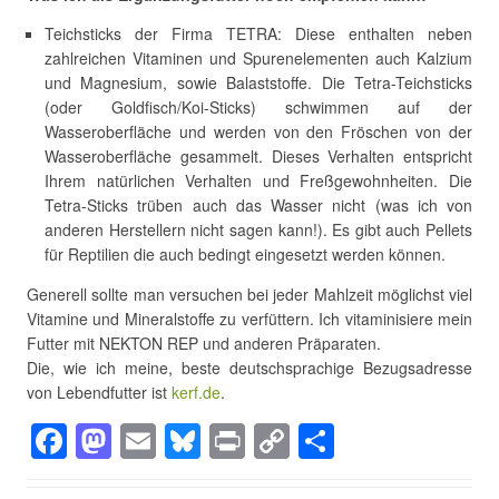
Teichsticks der Firma TETRA: Diese enthalten neben
zahlreichen Vitaminen und Spurenelementen auch Kalzium
und Magnesium, sowie Balaststoffe. Die Tetra-Teichsticks
(oder Goldfisch/Koi-Sticks) schwimmen auf der
Wasseroberfläche und werden von den Fröschen von der
Wasseroberfläche gesammelt. Dieses Verhalten entspricht
Ihrem natürlichen Verhalten und Freßgewohnheiten. Die
Tetra-Sticks trüben auch das Wasser nicht (was ich von
anderen Herstellern nicht sagen kann!). Es gibt auch Pellets
für Reptilien die auch bedingt eingesetzt werden können.
Generell sollte man versuchen bei jeder Mahlzeit möglichst viel
Vitamine und Mineralstoffe zu verfüttern. Ich vitaminisiere mein
Futter mit NEKTON REP und anderen Präparaten.
Die, wie ich meine, beste deutschsprachige Bezugsadresse
von Lebendfutter ist
kerf.de
.
F
M
E
Bl
Pr
C
T
a
a
m
u
in
o
eil