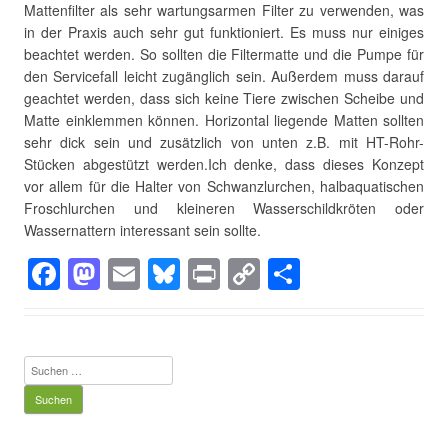
Mattenfilter als sehr wartungsarmen Filter zu verwenden, was
in der Praxis auch sehr gut funktioniert. Es muss nur einiges
beachtet werden. So sollten die Filtermatte und die Pumpe für
den Servicefall leicht zugänglich sein. Außerdem muss darauf
geachtet werden, dass sich keine Tiere zwischen Scheibe und
Matte einklemmen können. Horizontal liegende Matten sollten
sehr dick sein und zusätzlich von unten z.B. mit HT-Rohr-
Stücken abgestützt werden.Ich denke, dass dieses Konzept
vor allem für die Halter von Schwanzlurchen, halbaquatischen
Froschlurchen und kleineren Wasserschildkröten oder
Wassernattern interessant sein sollte.
F
M
E
Bl
Pr
C
T
a
a
m
u
in
o
eil
c
st
ail
e
t
p
e
e
o
sk
y
n
Suchen
b
d
y
Li
nach:
o
o
n