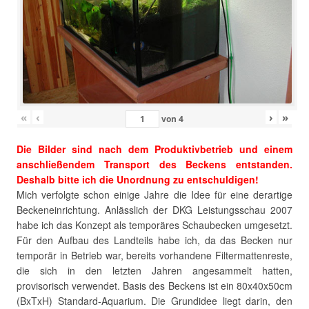
«
‹
›
»
von
4
Die Bilder sind nach dem Produktivbetrieb und einem
anschließendem Transport des Beckens entstanden.
Deshalb bitte ich die Unordnung zu entschuldigen!
Mich verfolgte schon einige Jahre die Idee für eine derartige
Beckeneinrichtung. Anlässlich der DKG Leistungsschau 2007
habe ich das Konzept als temporäres Schaubecken umgesetzt.
Für den Aufbau des Landteils habe ich, da das Becken nur
temporär in Betrieb war, bereits vorhandene Filtermattenreste,
die sich in den letzten Jahren angesammelt hatten,
provisorisch verwendet. Basis des Beckens ist ein 80x40x50cm
(BxTxH) Standard-Aquarium. Die Grundidee liegt darin, den