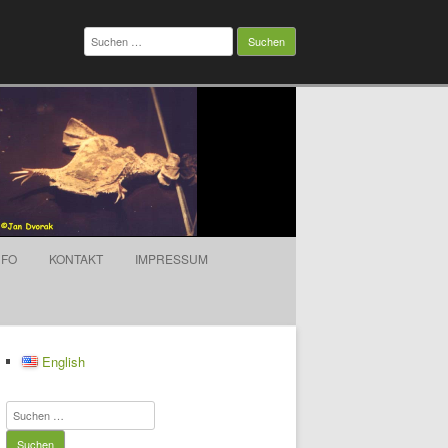
Suchen
nach:
NFO
KONTAKT
IMPRESSUM
English
Suchen
nach: