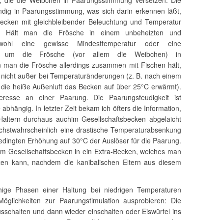
 die die Weibchen in Paarungsstimmung versetzen. Die
ndig in Paarungsstimmung, was sich darin erkennen läßt,
becken mit gleichbleibender Beleuchtung und Temperatur
. Hält man die Frösche in einem unbeheizten und
wohl eine gewisse Mindesttemperatur oder eine
n, um die Frösche (vor allem die Weibchen) in
 man die Frösche allerdings zusammen mit Fischen hält,
 nicht außer bei Temperaturänderungen (z. B. nach einem
ie heiße Außenluft das Becken auf über 25°C erwärmt).
resse an einer Paarung. Die Paarungsfeudigkeit ist
abhängig. In letzter Zeit bekam ich öfters die Information,
Haltern durchaus auchim Gesellschaftsbecken abgelaicht
chstwahrscheinlich eine drastische Temperaturabsenkung
edingten Erhöhung auf 30°C der Auslöser für die Paarung.
om Gesellschaftsbecken in ein Extra-Becken, welches man
zen kann, nachdem die kanibalischen Eltern aus diesem
ge Phasen einer Haltung bei niedrigen Temperaturen
glichkeiten zur Paarungstimulation ausprobieren: Die
chalten und dann wieder einschalten oder Eiswürfel ins