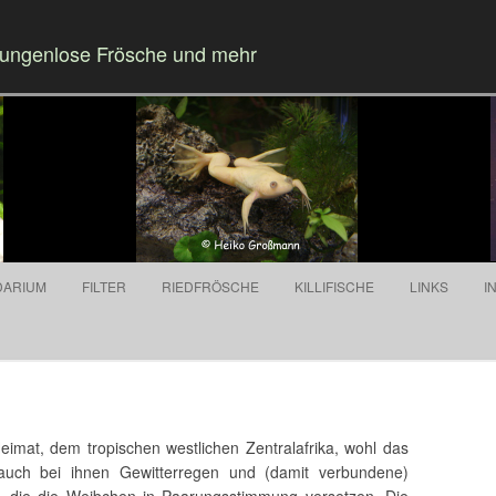
Zungenlose Frösche und mehr
Springe zum Inhalt
DARIUM
FILTER
RIEDFRÖSCHE
KILLIFISCHE
LINKS
I
Heimat, dem tropischen westlichen Zentralafrika, wohl das
 auch bei ihnen Gewitterregen und (damit verbundene)