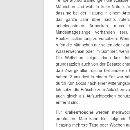
Temperaturschwankungen die Auslöser,
Männchen sind wohl in freier Natur stä
dass sie bei der Haltung in einem Art
das ganze Jahr über nachts rufen
unbeleuchteten Artbecken, muss 
Mindesttageslänge vorhanden sei
Hochzeitsstimmung zu versetzen. Wenn
rufen die Männchen nur selten oder gar
Wasserwechsel oder im Sommer, wenn d
Die Weibchen zeigen dann kein Inte
grundsätzlich auch von der Besatzdichte 
daß Zwergkrallenfrösche bei anderen 
haben. Zumindest in einem Fall war hö
durch Kühlakkus nach einer witterungsb
Ich setze die Frösche zum Ablaichen v
auch gleich als Aufzuchtbecken benut
entfernt sind.
Für
Krallenfrösche
werden mehrwöchi
empfohlen. Man kann hier folgende Mö
Heizung mehrere Tage oder Wochen auss