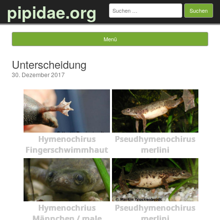
pipidae.org
Suchen
nach:
Menü
Springe zum Inhalt
Unterscheidung
30. Dezember 2017
Hymenochirus
Pseudhymenochirus
Fingerschwimmhaut
merlini
Hymenochrius
Pseudhymenochirus
Männchen / male
merlini