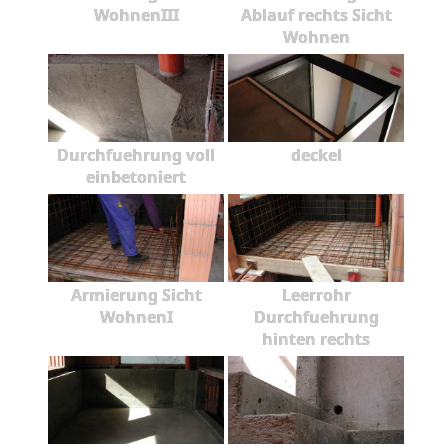
WohnenIII
Ablauf rechts Sicht
Wohnen
Durchfuehrung voll
deckel
einbetoniert
Armierung Sicht
Leerrohr
WohnenI
Durchfuehrung
hinten rechts