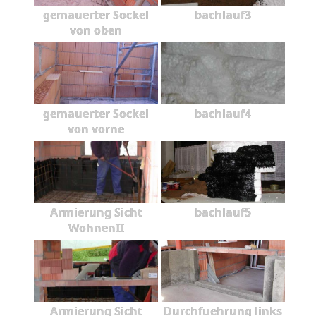
gemauerter Sockel
bachlauf3
von oben
gemauerter Sockel
bachlauf4
von vorne
Armierung Sicht
bachlauf5
WohnenII
Armierung Sicht
Durchfuehrung links