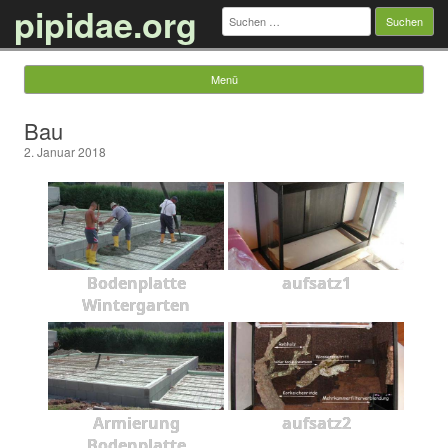
pipidae.org
Suchen
nach:
Menü
Springe zum Inhalt
Bau
2. Januar 2018
Bodenplatte
aufsatz1
Wintergarten
Armierung
aufsatz2
Bodenplatte