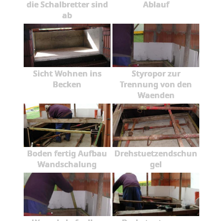
die Schalbretter sind
Ablauf
ab
Sicht Wohnen ins
Styropor zur
Becken
Trennung von den
Waenden
Boden fertig Aufbau
Drehstuetzendschun
Wandschalung
gel