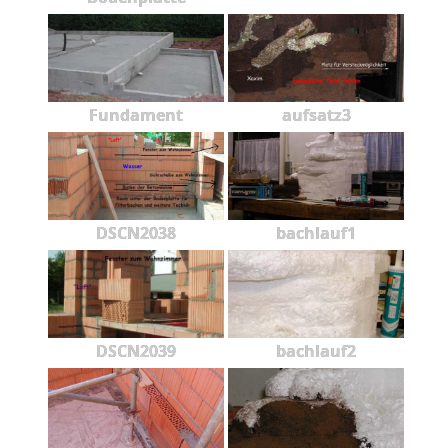
Fundament
aufsatz3
DSCN2038
bachlauf1
DSCN2039
bachlauf2