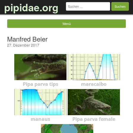
pipidae.org
Suchen
nach:
Menü
Springe zum Inhalt
Manfred Beier
27. Dezember 2017
Pipa parva tips
maracaibo
manaus
Pipa parva female