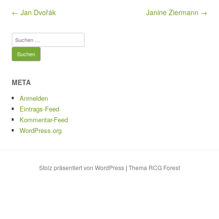
e
o
sk
y
n
b
d
y
Li
Beitragsnavigation
← Jan Dvořák
Janine Ziermann →
o
o
n
Suchen
o
n
k
nach:
k
META
Anmelden
Eintrags-Feed
Kommentar-Feed
WordPress.org
Stolz präsentiert von WordPress
|
Thema RCG Forest