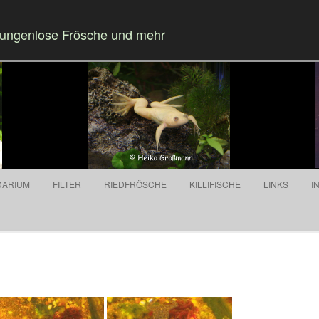
Zungenlose Frösche und mehr
Springe zum Inhalt
DARIUM
FILTER
RIEDFRÖSCHE
KILLIFISCHE
LINKS
I