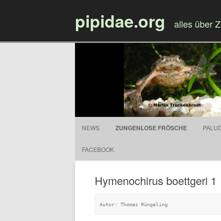
pipidae.org
alles über 
NEWS
ZUNGENLOSE FRÖSCHE
PALU
FACEBOOK
Hymenochirus boettgeri 1
Autor: Thomas Rüngeling