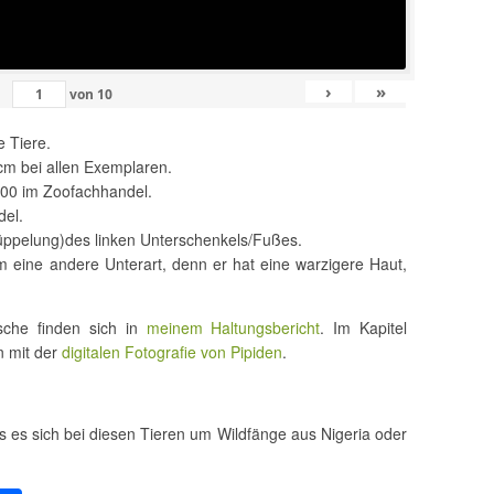
›
»
von
10
e Tiere.
cm bei allen Exemplaren.
2000 im Zoofachhandel.
del.
rüppelung)des linken Unterschenkels/Fußes.
m eine andere Unterart, denn er hat eine warzigere Haut,
sche finden sich in
meinem Haltungsbericht
. Im Kapitel
n mit der
digitalen Fotografie von Pipiden
.
:
ss es sich bei diesen Tieren um Wildfänge aus Nigeria oder