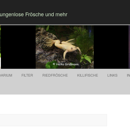
Zungenlose Frösche und mehr
Springe zum Inhalt
DARIUM
FILTER
RIEDFRÖSCHE
KILLIFISCHE
LINKS
I